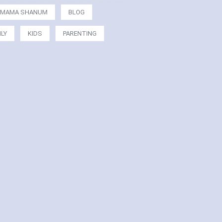
MAMA SHANUM
BLOG
ILY
KIDS
PARENTING