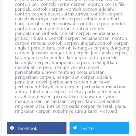
contoh cer
,
contoh cerita cerpen
,
contoh cerita fiksi
pendek
,
contoh cerpen
,
contoh cerpen adalah
,
contoh cerpen beserta strukturnya
,
contoh cerpen
dan strukturnya
,
contoh cerpen kehidupan sehari
hari
,
contoh cerpen motivasi
,
contoh cerpen pendek
,
contoh cerpen pendidikan
,
contoh cerpen
pengalaman pribadi
,
contoh cerpen pengalaman
pribadi liburan
,
contoh cerpen persahabatan
,
contoh
cerpen remaja
,
contoh cerpen singkat
,
contoh cerpen
singkat pendidikan
,
contoh kerangka cerpen
,
dongeng
cerpen
,
jelaskan pengertian cerpen
,
jenis jenis cerpen
,
karangan cerita pendek
,
kerangka cerita pendek
,
kerangka cerpen
,
kumpulan cerpen
,
melanjutkan
,
membuat cerpen
,
menulis cerpen
,
novel
persahabatan
,
novel tentang persahabatan
,
pengertian cerpen
,
pengertian cerpen adalah
,
penulisan novel
,
perbedaan cerpen dan novel
,
perbedaan hikayat dan cerpen
,
perbedaan mendasar
antara fabel dan cerpen terletak pada
,
perbedaan
novel dan cerpen
,
pernyataan dibawah ini yang
menunjukkan perbedaan cerpen dan novel adalah
,
ringkasan atau inti cerita pada cerpen terletak pada
,
ringkasan cerpen
,
robohnya surau kami
,
wattpad
Facebook
Twitter