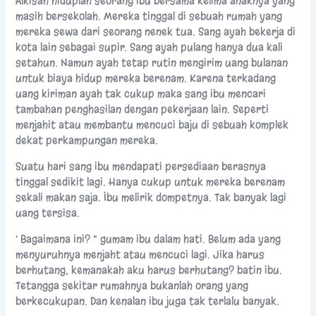
Alkisah hiduplah seorang ibu bersama kelima anaknya yang
masih bersekolah. Mereka tinggal di sebuah rumah yang
mereka sewa dari seorang nenek tua. Sang ayah bekerja di
kota lain sebagai supir. Sang ayah pulang hanya dua kali
setahun. Namun ayah tetap rutin mengirim uang bulanan
untuk biaya hidup mereka berenam. Karena terkadang
uang kiriman ayah tak cukup maka sang ibu mencari
tambahan penghasilan dengan pekerjaan lain. Seperti
menjahit atau membantu mencuci baju di sebuah komplek
dekat perkampungan mereka.
Suatu hari sang ibu mendapati persediaan berasnya
tinggal sedikit lagi. Hanya cukup untuk mereka berenam
sekali makan saja. Ibu melirik dompetnya. Tak banyak lagi
uang tersisa.
‘ Bagaimana ini? “ gumam ibu dalam hati. Belum ada yang
menyuruhnya menjaht atau mencuci lagi. Jika harus
berhutang, kemanakah aku harus berhutang? batin ibu.
Tetangga sekitar rumahnya bukanlah orang yang
berkecukupan. Dan kenalan ibu juga tak terlalu banyak.