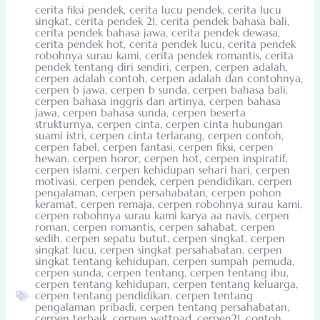
cerita fiksi pendek
,
cerita lucu pendek
,
cerita lucu
singkat
,
cerita pendek 21
,
cerita pendek bahasa bali
,
cerita pendek bahasa jawa
,
cerita pendek dewasa
,
cerita pendek hot
,
cerita pendek lucu
,
cerita pendek
robohnya surau kami
,
cerita pendek romantis
,
cerita
pendek tentang diri sendiri
,
cerpen
,
cerpen adalah
,
cerpen adalah contoh
,
cerpen adalah dan contohnya
,
cerpen b jawa
,
cerpen b sunda
,
cerpen bahasa bali
,
cerpen bahasa inggris dan artinya
,
cerpen bahasa
jawa
,
cerpen bahasa sunda
,
cerpen beserta
strukturnya
,
cerpen cinta
,
cerpen cinta hubungan
suami istri
,
cerpen cinta terlarang
,
cerpen contoh
,
cerpen fabel
,
cerpen fantasi
,
cerpen fiksi
,
cerpen
hewan
,
cerpen horor
,
cerpen hot
,
cerpen inspiratif
,
cerpen islami
,
cerpen kehidupan sehari hari
,
cerpen
motivasi
,
cerpen pendek
,
cerpen pendidikan
,
cerpen
pengalaman
,
cerpen persahabatan
,
cerpen pohon
keramat
,
cerpen remaja
,
cerpen robohnya surau kami
,
cerpen robohnya surau kami karya aa navis
,
cerpen
roman
,
cerpen romantis
,
cerpen sahabat
,
cerpen
sedih
,
cerpen sepatu butut
,
cerpen singkat
,
cerpen
singkat lucu
,
cerpen singkat persahabatan
,
cerpen
singkat tentang kehidupan
,
cerpen sumpah pemuda
,
cerpen sunda
,
cerpen tentang
,
cerpen tentang ibu
,
cerpen tentang kehidupan
,
cerpen tentang keluarga
,
cerpen tentang pendidikan
,
cerpen tentang
pengalaman pribadi
,
cerpen tentang persahabatan
,
cerpen terbaik
,
cerpen wattpad
,
cerpen21
,
contoh
,