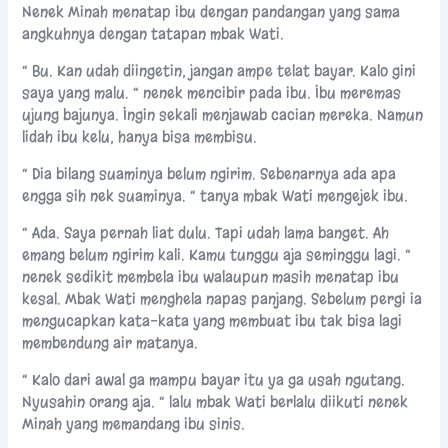
Nenek Minah menatap ibu dengan pandangan yang sama
angkuhnya dengan tatapan mbak Wati.
“ Bu. Kan udah diingetin, jangan ampe telat bayar. Kalo gini
saya yang malu. “ nenek mencibir pada ibu. Ibu meremas
ujung bajunya. Ingin sekali menjawab cacian mereka. Namun
lidah ibu kelu, hanya bisa membisu.
“ Dia bilang suaminya belum ngirim. Sebenarnya ada apa
engga sih nek suaminya. “ tanya mbak Wati mengejek ibu.
“ Ada. Saya pernah liat dulu. Tapi udah lama banget. Ah
emang belum ngirim kali. Kamu tunggu aja seminggu lagi. “
nenek sedikit membela ibu walaupun masih menatap ibu
kesal. Mbak Wati menghela napas panjang. Sebelum pergi ia
mengucapkan kata-kata yang membuat ibu tak bisa lagi
membendung air matanya.
“ Kalo dari awal ga mampu bayar itu ya ga usah ngutang.
Nyusahin orang aja. “ lalu mbak Wati berlalu diikuti nenek
Minah yang memandang ibu sinis.